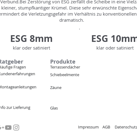
Verbund.Bei Zerstörung von ESG zerfällt die Scheibe in eine Vielz
kleiner, stumpfkantiger Krümel. Diese sehr erwünschte Eigensch
ermindert die Verletzungsgefahr im Verhältnis zu konventionellen
dramatisch.
ESG 8mm
ESG 10m
klar oder satiniert
klar oder satiniert
Ratgeber
Produkte
Häufige Fragen
Terrassendächer
Kundenerfahrungen
Schiebeelmente
Montageanleitungen
Zäune
nfo zur Lieferung
Glas
Impressum
AGB
Datenschutz