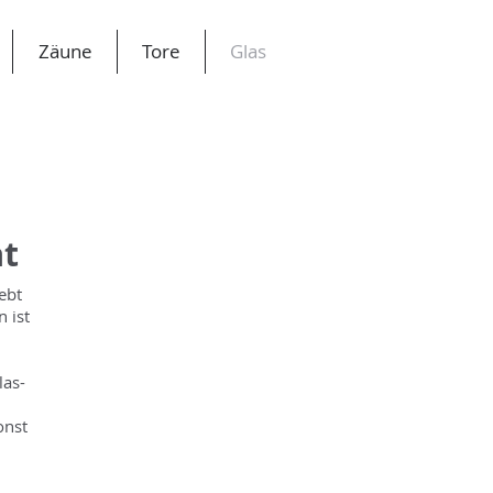
Zäune
Tore
Glas
at
ebt
 ist
las-
onst