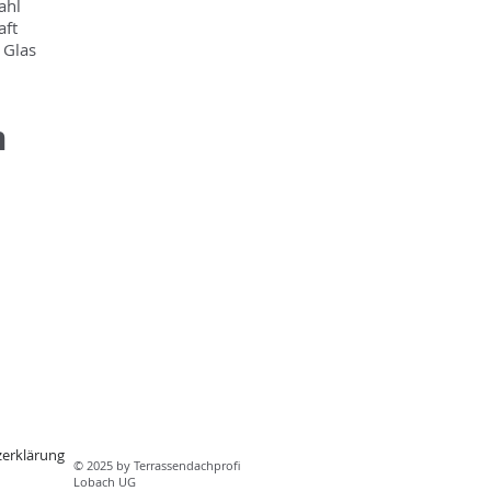
ahl
aft
 Glas
m
erklärung
© 2025 by Terrassendachprofi
Lobach UG