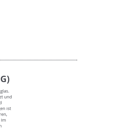
m
G)
glas.
zt und
d
en ist
ren,
 Im
m