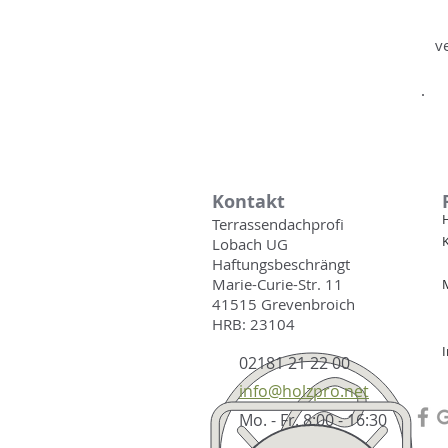
v
Kontakt
Terrassendachprofi
Lobach UG
Haftungsbeschrängt
Marie-Curie-Str. 11
41515 Grevenbroich
HRB: 23104​
I
02181 21 22 00
info@holzpro.net
Mo. - Fr. 8:00 - 16:30